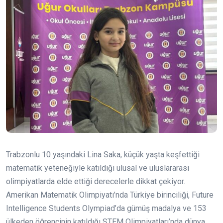
Trabzonlu 10 yaşındaki Lina Saka, küçük yaşta keşfettiği
matematik yeteneğiyle katıldığı ulusal ve uluslararası
olimpiyatlarda elde ettiği derecelerle dikkat çekiyor.
Amerikan Matematik Olimpiyatı’nda Türkiye birinciliği, Future
Intelligence Students Olympiad’da gümüş madalya ve 153
ülkeden öğrencinin katıldığı STEM Olimpiyatları’nda dünya