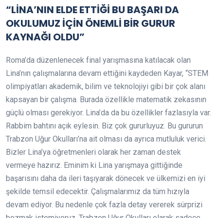
“LİNA’NIN ELDE ETTİĞİ BU BAŞARI DA
OKULUMUZ İÇİN ÖNEMLİ BİR GURUR
KAYNAĞI OLDU”
Roma’da düzenlenecek final yarışmasına katılacak olan
Lina’nın çalışmalarına devam ettiğini kaydeden Kayar, “STEM
olimpiyatları akademik, bilim ve teknolojiyi gibi bir çok alanı
kapsayan bir çalışma. Burada özellikle matematik zekasının
güçlü olması gerekiyor. Lina’da da bu özellikler fazlasıyla var.
Rabbim bahtını açık eylesin. Biz çok gururluyuz. Bu gururun
Trabzon Uğur Okulları’na ait olması da ayrıca mutluluk verici.
Bizler Lina’ya öğretmenleri olarak her zaman destek
vermeye hazırız. Eminim ki Lina yarışmaya gittiğinde
başarısını daha da ileri taşıyarak dönecek ve ülkemizi en iyi
şekilde temsil edecektir. Çalışmalarımız da tüm hızıyla
devam ediyor. Bu nedenle çok fazla detay vererek sürprizi
bozmak istemiyoruz. Trabzon Uğur Okulları olarak sadece