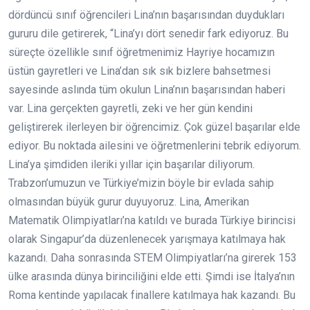
dördüncü sınıf öğrencileri Lina’nın başarısından duydukları
gururu dile getirerek, “Lina’yı dört senedir fark ediyoruz. Bu
süreçte özellikle sınıf öğretmenimiz Hayriye hocamızın
üstün gayretleri ve Lina’dan sık sık bizlere bahsetmesi
sayesinde aslında tüm okulun Lina’nın başarısından haberi
var. Lina gerçekten gayretli, zeki ve her gün kendini
geliştirerek ilerleyen bir öğrencimiz. Çok güzel başarılar elde
ediyor. Bu noktada ailesini ve öğretmenlerini tebrik ediyorum.
Lina’ya şimdiden ileriki yıllar için başarılar diliyorum.
Trabzon’umuzun ve Türkiye’mizin böyle bir evlada sahip
olmasından büyük gurur duyuyoruz. Lina, Amerikan
Matematik Olimpiyatları’na katıldı ve burada Türkiye birincisi
olarak Singapur’da düzenlenecek yarışmaya katılmaya hak
kazandı. Daha sonrasında STEM Olimpiyatları’na girerek 153
ülke arasında dünya birinciliğini elde etti. Şimdi ise İtalya’nın
Roma kentinde yapılacak finallere katılmaya hak kazandı. Bu