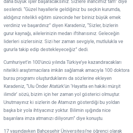
daha büyük işler başaracaksınız. Sizlere inancımız tam” diye
seslendi. “Güzel hayallerle geldiğiniz bu seçkin kurumda,
aldığınız nitelikli eğitim sürecinde her biriniz büyük emek
verdiniz ve başardınız” diyen Karadeniz, “Sizler, bizlerin
gurur kaynağı, ailelerinizin medarı iftiharısınız. Geleceğin
liderleri sizlersiniz. Sizi her zaman sevgiyle, mutlulukla ve
gururla takip edip destekleyeceğiz” dedi.
Cumhuriyet’in 100’üncü yılında Türkiye’ye kazandıracakları
nitelikli araştırmacılara imkân sağlamak amacıyla 100 doktora
bursu programı oluşturduklarını da sözlerine ekleyen
Karadeniz, “Ulu Önder Atatürk’ün ‘Hayatta en hakiki mürşit
ilimdir’ sözü, bizim için her zaman yol gösterici olmuştur.
Unutmayınız ki sizlerin de Atamızın gösterdiği bu yoldan
başka bir yola ihtiyacınız yoktur. Bilimin ışığında nice
başarılara imza atmanızı diliyorum” diye konuştu.
17 yaşındayken Bahçeşehir Üniversitesi’ne öğrenci olarak