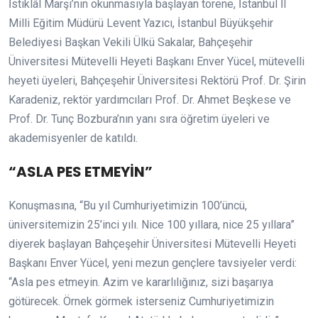
İstiklâl Marşı’nın okunmasıyla başlayan törene, İstanbul İl
Milli Eğitim Müdürü Levent Yazıcı, İstanbul Büyükşehir
Belediyesi Başkan Vekili Ülkü Sakalar, Bahçeşehir
Üniversitesi Mütevelli Heyeti Başkanı Enver Yücel, mütevelli
heyeti üyeleri, Bahçeşehir Üniversitesi Rektörü Prof. Dr. Şirin
Karadeniz, rektör yardımcıları Prof. Dr. Ahmet Beşkese ve
Prof. Dr. Tunç Bozbura’nın yanı sıra öğretim üyeleri ve
akademisyenler de katıldı.
“ASLA PES ETMEYİN”
Konuşmasına, “Bu yıl Cumhuriyetimizin 100’üncü,
üniversitemizin 25’inci yılı. Nice 100 yıllara, nice 25 yıllara”
diyerek başlayan Bahçeşehir Üniversitesi Mütevelli Heyeti
Başkanı Enver Yücel, yeni mezun gençlere tavsiyeler verdi:
“Asla pes etmeyin. Azim ve kararlılığınız, sizi başarıya
götürecek. Örnek görmek isterseniz Cumhuriyetimizin