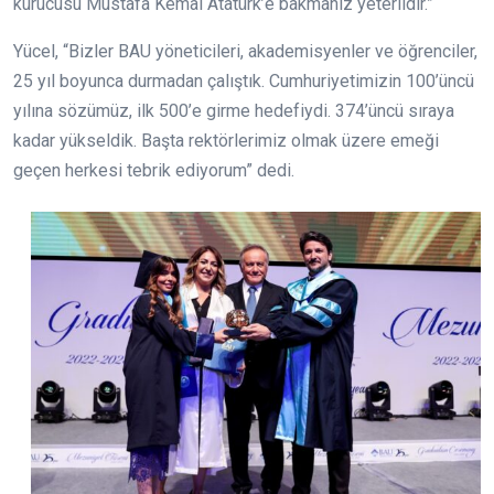
kurucusu Mustafa Kemal Atatürk’e bakmanız yeterlidir.”
Yücel, “Bizler BAU yöneticileri, akademisyenler ve öğrenciler,
25 yıl boyunca durmadan çalıştık. Cumhuriyetimizin 100’üncü
yılına sözümüz, ilk 500’e girme hedefiydi. 374’üncü sıraya
kadar yükseldik. Başta rektörlerimiz olmak üzere emeği
geçen herkesi tebrik ediyorum” dedi.