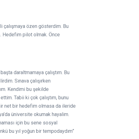
li çalışmaya özen gösterdim. Bu
m. Hedefim pilot olmak. Önce
k başta daraltmamaya çalıştım. Bu
lirdim. Sınava çalışırken
dım. Kendimi bu şekilde
ttim. Tabii ki çok çalıştım, bunu
r net bir hedefim olmasa da ileride
a’da üniversite okumak hayalim.
maması için bu sene sosyal
çünkü bu yıl yoğun bir tempodaydım”