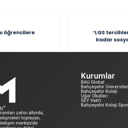
ı öğrencilere
‘LGS tercihl
kadar sosyal
Kurumlar
BAU Global
Bahçeşehir Üniversite
Bahçeşehir Koleji
Uğur Okulları
SEY Vakfı
Bahçeşehir Koleji Spo
mları çatısı altında,
elişmeleri toplayan,
letişim merkezidir.