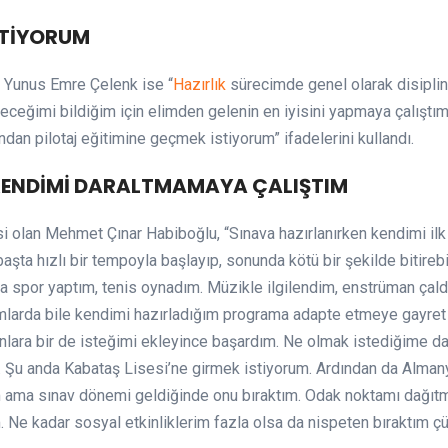
STİYORUM
i Yunus Emre Çelenk ise “
Hazırlık
sürecimde genel olarak disiplin
eceğimi bildiğim için elimden gelenin en iyisini yapmaya çalıştı
dan pilotaj eğitimine geçmek istiyorum” ifadelerini kullandı.
 KENDİMİ DARALTMAMAYA ÇALIŞTIM
si olan Mehmet Çınar Habiboğlu, “Sınava hazırlanırken kendimi il
şta hızlı bir tempoyla başlayıp, sonunda kötü bir şekilde bitirebi
da spor yaptım, tenis oynadım. Müzikle ilgilendim, enstrüman çal
umlarda bile kendimi hazırladığım programa adapte etmeye gayret e
ara bir de isteğimi ekleyince başardım. Ne olmak istediğime dai
Şu anda Kabataş Lisesi’ne girmek istiyorum. Ardından da Almany
im ama sınav dönemi geldiğinde onu bıraktım. Odak noktamı dağıt
ım. Ne kadar sosyal etkinliklerim fazla olsa da nispeten bıraktım 