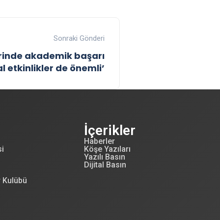
Sonraki Gönderi
erinde akademik başarı
 etkinlikler de önemli’
İçerikler
Haberler
si
Köşe Yazıları
Yazılı Basın
Dijital Basın
r Kulübü