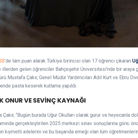
GS
’de tam puan alarak Türkiye birincisi olan 17 öğrenci çıkaran
Uğ
e illerden gelen öğrenciler Bahçeşehir Üniversitesi’nde bir araya 
ürü Mustafa Çakır, Genel Müdür Yardımcıları Adil Kurt ve Ebru Di
törende pasta keserek kutlama yapıldı.
YÜK ONUR VE SEVİNÇ KAYNAĞI
Çakır, “Bugün burada Uğur Okulları olarak gurur ve heyecanla dolu 
mında gerçekleştirilen 2025 merkezi sınav sonuçlarına göre; önc
rın kıymetli ailelerini ve bu başarıda emeği olan tüm öğretmenler