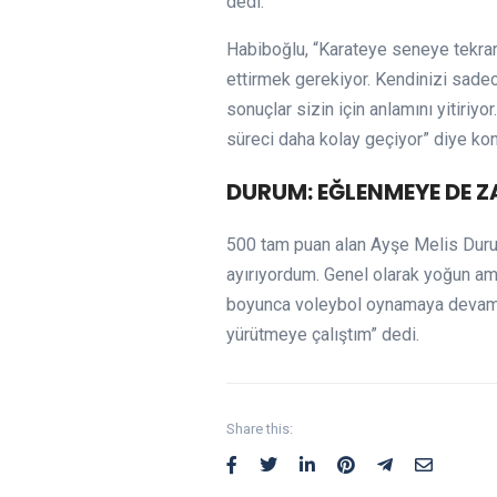
dedi.
Habiboğlu, “Karateye seneye tekra
ettirmek gerekiyor. Kendinizi sade
sonuçlar sizin için anlamını yitiriy
süreci daha kolay geçiyor” diye kon
DURUM: EĞLENMEYE DE 
500 tam puan alan Ayşe Melis Duru
ayırıyordum. Genel olarak yoğun am
boyunca voleybol oynamaya devam ett
yürütmeye çalıştım” dedi.
Share this: