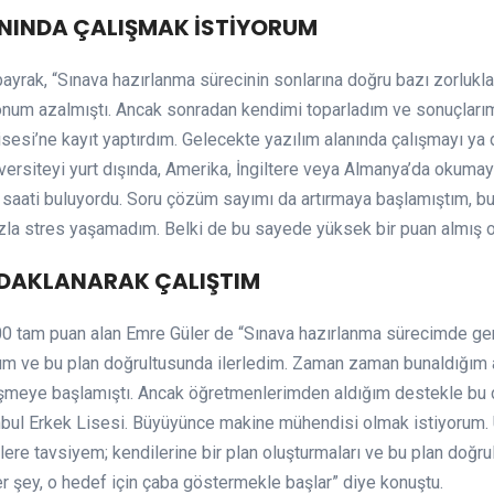
ANINDA ÇALIŞMAK İSTİYORUM
ayrak, “Sınava hazırlanma sürecinin sonlarına doğru bazı zorlu
onum azalmıştı. Ancak sonradan kendimi toparladım ve sonuçlarım
esi’ne kayıt yaptırdım. Gelecekte yazılım alanında çalışmayı ya d
ersiteyi yurt dışında, Amerika, İngiltere veya Almanya’da okuma
saati buluyordu. Soru çözüm sayımı da artırmaya başlamıştım, b
zla stres yaşamadım. Belki de bu sayede yüksek bir puan almış ol
ODAKLANARAK ÇALIŞTIM
0 tam puan alan Emre Güler de “Sınava hazırlanma sürecimde gene
um ve bu plan doğrultusunda ilerledim. Zaman zaman bunaldığım an
düşmeye başlamıştı. Ancak öğretmenlerimden aldığım destekle bu 
bul Erkek Lisesi. Büyüyünce makine mühendisi olmak istiyorum. Ü
lere tavsiyem; kendilerine bir plan oluşturmaları ve bu plan doğru
er şey, o hedef için çaba göstermekle başlar” diye konuştu.