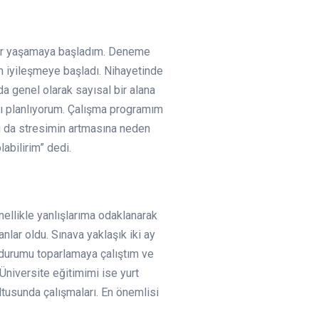
klar yaşamaya başladım. Deneme
 iyileşmeye başladı. Nihayetinde
a genel olarak sayısal bir alana
yı planlıyorum. Çalışma programım
u da stresimin artmasına neden
abilirim” dedi.
llikle yanlışlarıma odaklanarak
lar oldu. Sınava yaklaşık iki ay
durumu toparlamaya çalıştım ve
niversite eğitimimi ise yurt
ltusunda çalışmaları. En önemlisi