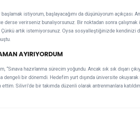
r başlamak istiyorum, başlayacağımı da düşünüyorum açıkçası. Am
ce derse verirseniz bunalıyorsunuz. Bir noktadan sonra çalışmak 
or. Çünkü artık istemiyorsunuz. Oysa sosyalleştiğinizde kendinizi d
uştu.
ZAMAN AYIRIYORDUM
m, “Sınava hazırlanma sürecim yoğundu. Ancak sık sık dışarı çık
a dengeli bir dönemdi. Hedefim yurt dışında üniversite okuyarak
im. Silivri’de bir takımda düzenli olarak antrenmanlara katıldım