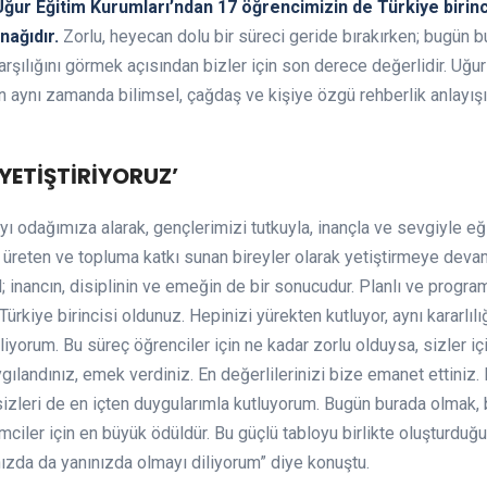
Uğur Eğitim Kurumları’ndan 17 öğrencimizin de Türkiye birinci
nağıdır.
Zorlu, heyecan dolu bir süreci geride bırakırken; bugün b
rşılığını görmek açısından bizler için son derece değerlidir. Uğur 
en aynı zamanda bilimsel, çağdaş ve kişiye özgü rehberlik anlayışı
YETİŞTİRİYORUZ’
mayı odağımıza alarak, gençlerimizi tutkuyla, inançla ve sevgiyle eği
, üreten ve topluma katkı sunan bireyler olarak yetiştirmeye deva
l; inancın, disiplinin ve emeğin de bir sonucudur. Planlı ve progra
kiye birincisi oldunuz. Hepinizi yürekten kutluyor, aynı kararlılı
yorum. Bu süreç öğrenciler için ne kadar zorlu olduysa, sizler iç
gılandınız, emek verdiniz. En değerlilerinizi bize emanet ettiniz.
 sizleri de en içten duygularımla kutluyorum. Bugün burada olmak, 
iler için en büyük ödüldür. Bu güçlü tabloyu birlikte oluşturduğum
nızda da yanınızda olmayı diliyorum” diye konuştu.