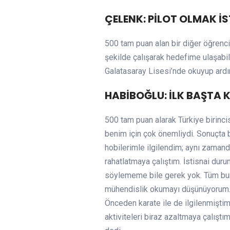
ÇELENK: PİLOT OLMAK İ
500 tam puan alan bir diğer öğrenc
şekilde çalışarak hedefime ulaşabil
Galatasaray Lisesi’nde okuyup ardın
HABİBOĞLU: İLK BAŞTA
500 tam puan alarak Türkiye birinci
benim için çok önemliydi. Sonuçta ba
hobilerimle ilgilendim; aynı zaman
rahatlatmaya çalıştım. İstisnai dur
söylememe bile gerek yok. Tüm bunl
mühendislik okumayı düşünüyorum. 
Önceden karate ile de ilgilenmişt
aktiviteleri biraz azaltmaya çalışt