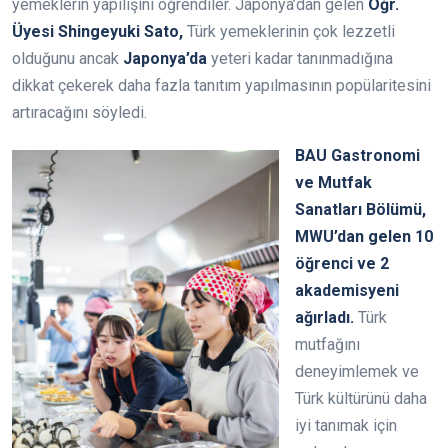
yemeklerin yapılışını öğrendiler. Japonya’dan gelen
Öğr.
Üyesi Shingeyuki Sato,
Türk yemeklerinin çok lezzetli
olduğunu ancak
Japonya’da
yeteri kadar tanınmadığına
dikkat çekerek daha fazla tanıtım yapılmasının popülaritesini
artıracağını söyledi.
BAU Gastronomi
ve Mutfak
Sanatları Bölümü,
MWU’dan gelen 10
öğrenci ve 2
akademisyeni
ağırladı.
Türk
mutfağını
deneyimlemek ve
Türk kültürünü daha
iyi tanımak için