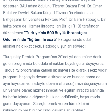
gösteren BAU adına ödülünü Ticaret Bakanı Prof. Dr. Ömer
Bolat ve Devlet Bakanı Kürşad Tüzmen’in elinden alan
Bahçeşehir Üniversitesi Rektörü Prof. Dr. Esra Hatipoğlu, bir
hafta önce de Hizmet İhracatçıları Birliği (HİB) tarafından
düzenlenen
“Türkiye’nin 500 Büyük İhracatçısı
Ödülleri”nde “Eğitim İhracatı”
kategorisinde ödül
aldıklarına dikkat çekti. Hatipoğlu şunları söyledi:
“Turquality Destek Programı’nın 20’nci yıl dönümüne denk
gelen programda bu ödülü almaktan büyük gurur duyuyoruz.
Turquality programına katılan ilk üniversite olarak sekiz yıldır
programı başarıyla devam ettiriyoruz ve bundan sonra da
aynı heyecan ve iradeyle devam ettireceğimizi düşünüyorum.
Üniversite olarak hizmet ihracatı ve eğitim ihracatı alanında
bir hafta içinde aldığımız bu ikinci ödülümüz, başarımızla
gurur duyuyorum. Süreçte emek veren tüm ekibimi
kutluyorum her biri çok ciddi çalışmalar yaptılar.”