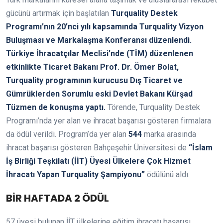
gücünü artırmak için başlatılan
Turquality Destek
Programı’nın 20’nci yılı kapsamında Turquality Vizyon
Buluşması ve Markalaşma Konferansı düzenlendi.
Türkiye İhracatçılar Meclisi’nde (TİM) düzenlenen
etkinlikte Ticaret Bakanı Prof. Dr. Ömer Bolat,
Turquality programının kurucusu Dış Ticaret ve
Gümrüklerden Sorumlu eski Devlet Bakanı Kürşad
Tüzmen de konuşma yaptı.
Törende, Turquality Destek
Programı’nda yer alan ve ihracat başarısı gösteren firmalara
da ödül verildi. Program’da yer alan
544
marka arasında
ihracat başarısı gösteren Bahçeşehir Üniversitesi de
“İslam
İş Birliği Teşkilatı (İİT) Üyesi Ülkelere Çok Hizmet
İhracatı Yapan Turquality Şampiyonu”
ödülünü aldı.
BİR HAFTADA 2 ÖDÜL
57 üyesi bulunan İİT ülkelerine eğitim ihracatı başarısı