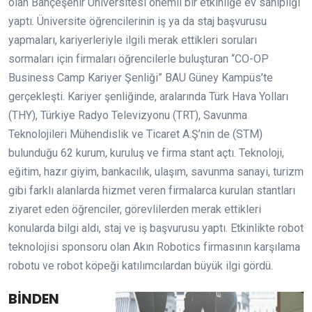
olan Bahçeşehir Üniversitesi önemli bir etkinliğe ev sahipliği
yaptı. Üniversite öğrencilerinin iş ya da staj başvurusu
yapmaları, kariyerleriyle ilgili merak ettikleri soruları
sormaları için firmaları öğrencilerle buluşturan “CO-OP
Business Camp Kariyer Şenliği” BAU Güney Kampüs’te
gerçekleşti. Kariyer şenliğinde, aralarında Türk Hava Yolları
(THY), Türkiye Radyo Televizyonu (TRT), Savunma
Teknolojileri Mühendislik ve Ticaret A.Ş’nin de (STM)
bulunduğu 62 kurum, kuruluş ve firma stant açtı. Teknoloji,
eğitim, hazır giyim, bankacılık, ulaşım, savunma sanayi, turizm
gibi farklı alanlarda hizmet veren firmalarca kurulan stantları
ziyaret eden öğrenciler, görevlilerden merak ettikleri
konularda bilgi aldı, staj ve iş başvurusu yaptı. Etkinlikte robot
teknolojisi sponsoru olan Akın Robotics firmasının karşılama
robotu ve robot köpeği katılımcılardan büyük ilgi gördü.
BİNDEN