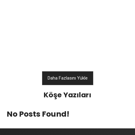
Begüm Yücel’den EuroLeague hedefi
BKT EuroCup’ta şampiyonluk mücadelesi veren
Bahçeşehir Koleji Spor Kulübü, yeni reklam filmini
Sinan Erdem Spor Salonu’nda tanıttı.
Başantrenör Dejan Radonjić, ABD’li oyuncu Tyler
Cavanaugh, milli basketbolcular...
26 Şubat 2025
Daha Fazlasını Yükle
Köşe Yazıları
No Posts Found!