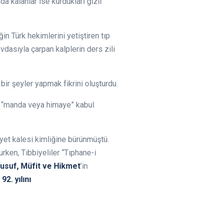
a kalanlar ise kurdukları gizli
ğin Türk hekimlerini yetiştiren tıp
evdasıyla çarpan kalplerin ders zili
bir şeyler yapmak fikrini oluşturdu.
 de “manda veya himaye” kabul
yet kalesi kimliğine bürünmüştü.
urken, Tıbbiyeliler “Tıphane-i
 Yusuf, Müfit ve Hikmet
’in
n
92. yılını