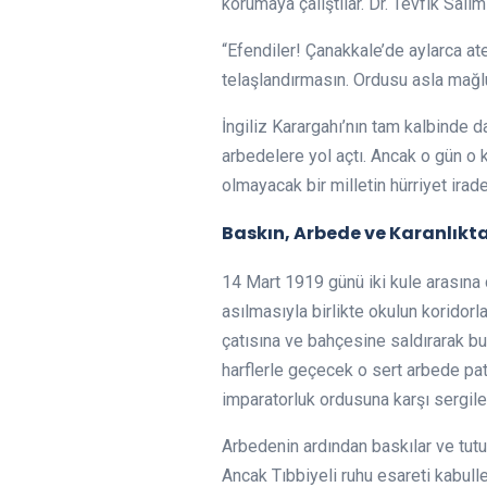
korumaya çalıştılar. Dr. Tevfik Sali
“Efendiler! Çanakkale’de aylarca a
telaşlandırmasın. Ordusu asla mağlu
İngiliz Karargahı’nın tam kalbinde d
arbedelere yol açtı. Ancak o gün o 
olmayacak bir milletin hürriyet irade
Baskın, Arbede ve Karanlıkt
14 Mart 1919 günü iki kule arasına 
asılmasıyla birlikte okulun koridorla
çatısına ve bahçesine saldırarak bu s
harflerle geçecek o sert arbede pa
imparatorluk ordusuna karşı sergiled
Arbedenin ardından baskılar ve tutuk
Ancak Tıbbiyeli ruhu esareti kabull