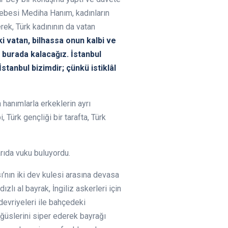
alebesi Mediha Hanım, kadınların
rek, Türk kadınının da vatan
ki vatan, bilhassa onun kalbi ve
burada kalacağız. İstanbul
İstanbul bizimdir; çünkü istiklâl
anımlarla erkeklerin ayrı
 Türk gençliği bir tarafta, Türk
şarıda vuku buluyordu.
sı’nın iki dev kulesi arasına devasa
zlı al bayrak, İngiliz askerleri için
 devriyeleri ile bahçedeki
öğüslerini siper ederek bayrağı