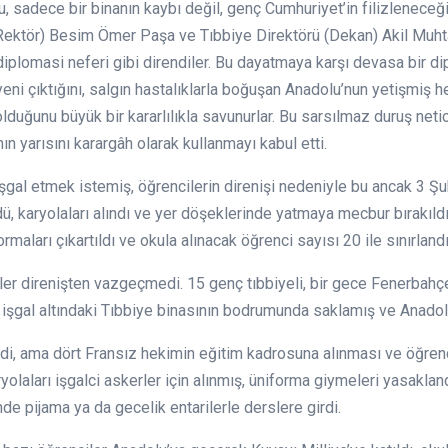
, sadece bir binanın kaybı değil, genç Cumhuriyet’in filizleneceği
Rektör) Besim Ömer Paşa ve Tıbbiye Direktörü (Dekan) Akil Muhta
 diplomasi neferi gibi direndiler. Bu dayatmaya karşı devasa bir 
ni çıktığını, salgın hastalıklarla boğuşan Anadolu’nun yetişmiş he
 olduğunu büyük bir kararlılıkla savunurlar. Bu sarsılmaz duruş net
ın yarısını karargâh olarak kullanmayı kabul etti.
 işgal etmek istemiş, öğrencilerin direnişi nedeniyle bu ancak 3 Ş
dü, karyolaları alındı ve yer döşeklerinde yatmaya mecbur bırakıld
rmaları çıkartıldı ve okula alınacak öğrenci sayısı 20 ile sınırlandır
ler direnişten vazgeçmedi. 15 genç tıbbiyeli, bir gece Fenerbahçe
 işgal altındaki Tıbbiye binasının bodrumunda saklamış ve Anadolu’
edi, ama dört Fransız hekimin eğitim kadrosuna alınması ve öğrenci 
aryolaları işgalci askerler için alınmış, üniforma giymeleri yasakl
inde pijama ya da gecelik entarilerle derslere girdi.