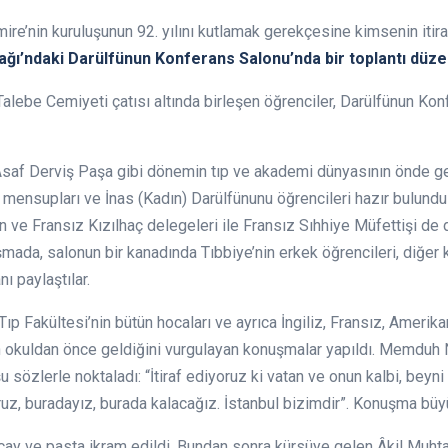
Amire’nin kuruluşunun 92. yılını kutlamak gerekçesine kimsenin i
ı’ndaki Darülfünun Konferans Salonu’nda bir toplantı düze
alebe Cemiyeti çatısı altında birleşen öğrenciler, Darülfünun Ko
af Derviş Paşa gibi dönemin tıp ve akademi dünyasının önde gele
n mensupları ve İnas (Kadın) Darülfünunu öğrencileri hazır bulundula
n ve Fransız Kızılhaç delegeleri ile Fransız Sıhhiye Müfettişi de 
ada, salonun bir kanadında Tıbbiye’nin erkek öğrencileri, diğer 
nı paylaştılar.
Tıp Fakültesi’nin bütün hocaları ve ayrıca İngiliz, Fransız, Amerika
okuldan önce geldiğini vurgulayan konuşmalar yapıldı. Memduh N
 sözlerle noktaladı: “İtiraf ediyoruz ki vatan ve onun kalbi, beyn
uz, buradayız, burada kalacağız. İstanbul bizimdir”. Konuşma büy
e çay ve pasta ikram edildi. Bundan sonra kürsüye gelen Âkil Muht