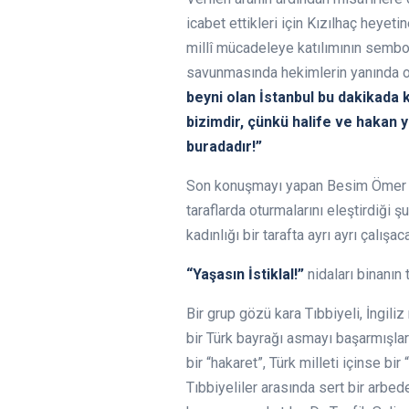
icabet ettikleri için Kızılhaç heyet
millî mücadeleye katılımının semboll
savunmasında hekimlerin yanında o
beyni olan İstanbul bu dakikada
bizimdir, çünkü halife ve hakan ya
buradadır!”
Son konuşmayı yapan Besim Ömer Paş
taraflarda oturmalarını eleştirdiği ş
kadınlığı bir tarafta ayrı ayrı çalı
“Yaşasın İstiklal!”
nidaları binanın
Bir grup gözü kara Tıbbiyeli, İngili
bir Türk bayrağı asmayı başarmışlard
bir “hakaret”, Türk milleti içinse bi
Tıbbiyeliler arasında sert bir arbed