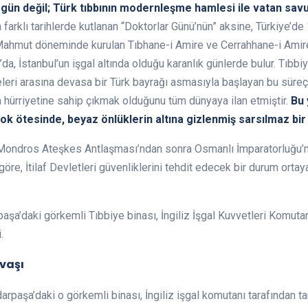
 gün değil; Türk tıbbının modernleşme hamlesi ile vatan savu
farklı tarihlerde kutlanan “Doktorlar Günü’nün” aksine, Türkiye’de 
. Mahmut döneminde kurulan Tıbhane-i Amire ve Cerrahhane-i Amire
9’da, İstanbul’un işgal altında olduğu karanlık günlerde bulur. Tıbbi
leleri arasına devasa bir Türk bayrağı asmasıyla başlayan bu süre
 hürriyetine sahip çıkmak olduğunu tüm dünyaya ilan etmiştir.
Bu 
k ötesinde, beyaz önlüklerin altına gizlenmiş sarsılmaz bir 
 Mondros Ateşkes Antlaşması’ndan sonra Osmanlı İmparatorluğu’n
e, İtilaf Devletleri güvenliklerini tehdit edecek bir durum ortaya 
aşa’daki görkemli Tıbbiye binası, İngiliz İşgal Kuvvetleri Komutan
.
avaşı
rpaşa’daki o görkemli binası, İngiliz işgal komutanı tarafından 