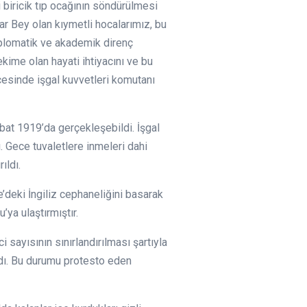
 biricik tıp ocağının söndürülmesi
r Bey olan kıymetli hocalarımız, bu
diplomatik ve akademik direnç
kime olan hayati ihtiyacını ve bu
icesinde işgal kuvvetleri komutanı
ubat 1919’da gerçekleşebildi. İşgal
ı. Gece tuvaletlere inmeleri dahi
ıldı.
’deki İngiliz cephaneliğini basarak
ya ulaştırmıştır.
sayısının sınırlandırılması şartıyla
andı. Bu durumu protesto eden