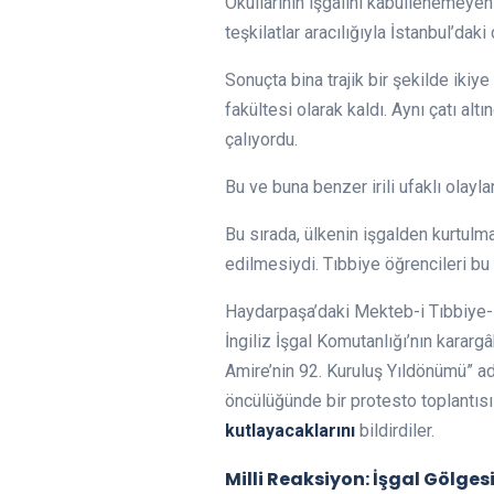
Okullarının işgalini kabullenemeyen 
teşkilatlar aracılığıyla İstanbul’dak
Sonuçta bina trajik bir şekilde ikiye
fakültesi olarak kaldı. Aynı çatı alt
çalıyordu.
Bu ve buna benzer irili ufaklı olayl
Bu sırada, ülkenin işgalden kurtulm
edilmesiydi. Tıbbiye öğrencileri bu
Haydarpaşa’daki Mekteb-i Tıbbiye-i 
İngiliz İşgal Komutanlığı’nın karargâ
Amire’nin 92. Kuruluş Yıldönümü” ad
öncülüğünde bir protesto toplantısı
kutlayacaklarını
bildirdiler.
Milli Reaksiyon: İşgal Gölgesi