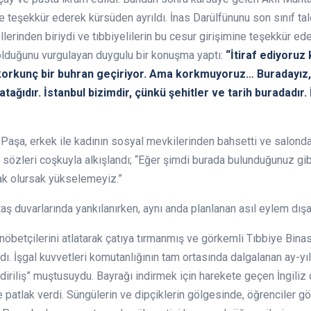
ine teşekkür ederek kürsüden ayrıldı. İnas Darülfünunu son sınıf t
erinden biriydi ve tıbbiyelilerin bu cesur girişimine teşekkür ede
lduğunu vurgulayan duygulu bir konuşma yaptı:
“İtiraf ediyoruz 
 korkunç bir buhran geçiriyor. Ama korkmuyoruz… Buradayız, 
tağıdır. İstanbul bizimdir, çünkü şehitler ve tarih buradadır. 
a, erkek ile kadının sosyal mevkilerinden bahsetti ve salonda h
u sözleri coşkuyla alkışlandı; “Eğer şimdi burada bulunduğunuz gibi,
şacak olursak yükselemeyiz.”
 taş duvarlarında yankılanırken, aynı anda planlanan asıl eylem dı
z nöbetçilerini atlatarak çatıya tırmanmış ve görkemli Tıbbiye Bina
ı. İşgal kuvvetleri komutanlığının tam ortasında dalgalanan ay-yıldı
r “diriliş” muştusuydu. Bayrağı indirmek için harekete geçen İngiliz
e patlak verdi. Süngülerin ve dipçiklerin gölgesinde, öğrenciler g