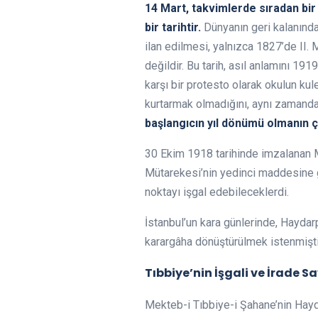
14 Mart, takvimlerde sıradan bir
bir tarihtir.
Dünyanın geri kalanında 
ilan edilmesi, yalnızca 1827’de II
değildir. Bu tarih, asıl anlamını 191
karşı bir protesto olarak okulun ku
kurtarmak olmadığını, aynı zamanda
başlangıcın yıl dönümü olmanın ço
​30 Ekim 1918 tarihinde imzalanan
Mütarekesi’nin yedinci maddesine gör
noktayı işgal edebileceklerdi.
İstanbul’un kara günlerinde, Haydarp
karargâha dönüştürülmek istenmişti
Tıbbiye’nin İşgali ve İrade S
Mekteb-i Tıbbiye-i Şahane’nin Hayda