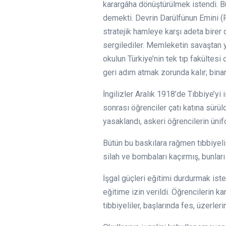
karargâha dönüştürülmek istendi. Bu
demekti. Devrin Darülfünun Emini (
stratejik hamleye karşı adeta birer
sergilediler. Memleketin savaştan ye
okulun Türkiye’nin tek tıp fakültesi
geri adım atmak zorunda kalır; binan
İngilizler Aralık 1918’de Tıbbiye’yi
sonrası öğrenciler çatı katına sürül
yasaklandı, askeri öğrencilerin ünifo
Bütün bu baskılara rağmen tıbbiyeli
silah ve bombaları kaçırmış, bunları
İşgal güçleri eğitimi durdurmak ist
eğitime izin verildi. Öğrencilerin k
tıbbiyeliler, başlarında fes, üzerler