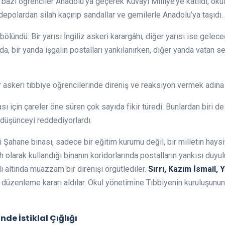
bazı öğrenciler Anadolu’ya geçerek Kuvayı Milliye’ye katıldı, okuld
i depolardan silah kaçırıp sandallar ve gemilerle Anadolu’ya taşıdı.
 bölündü: Bir yarısı İngiliz askeri karargâhı, diğer yarısı ise gelece
ında, bir yanda işgalin postalları yankılanırken, diğer yanda vatan s
ar askeri tıbbiye öğrencilerinde direniş ve reaksiyon vermek adına 
ası için çareler öne süren çok sayıda fikir türedi. Bunlardan biri
 düşünceyi reddediyorlardı.
Şahane binası, sadece bir eğitim kurumu değil, bir milletin haysi
h olarak kullandığı binanın koridorlarında postalların yankısı duyul
ı altında muazzam bir direnişi örgütlediler.
Sırrı, Kazım İsmail,
 düzenleme kararı aldılar. Okul yönetimine Tıbbiyenin kuruluşunu
nde İstiklal Çığlığı