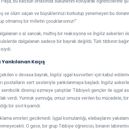
m Paşa, bu kaosun ortasında sükunetini koruyarak öğrencilerine şu 
teş ve ölüm saçan ve büyüklerinizi korkutup yenemeyen bu donan
p olmamış bir milletin çocuklarısınız!”
algalanan o al sancak, müthiş bir reaksiyona ve İngiliz askerleri il
kulelerde dalgalanan sadece bir bayrak değildi; Türk tıbbının bağı
siydi.
a Yankılanan Kaçış
çekilen o devasa bayrak, İngiliz işgal kuvvetleri için kabul edil
rı postalların sert sesleriyle yankılanmaya başladı. İngiliz askerle
embolik direnişi ezmeye çalıştılar. Tıbbiyeli gençler ile işgal aske
tlak verdi. Yumruk yumruğa, omuz omuza verilen bu mücadele, bir 
iği bir sivil kıyamdı.
lama emirleri gecikmedi. İşgal komutanlığı, elebaşlarını yakalamak
enmeyecekti. O gece, bir grup Tıbbiye öğrencisi, binanın labirentv