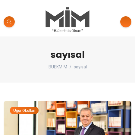
sayısal
BUEKMİM
sayısal
Uğur Okulları