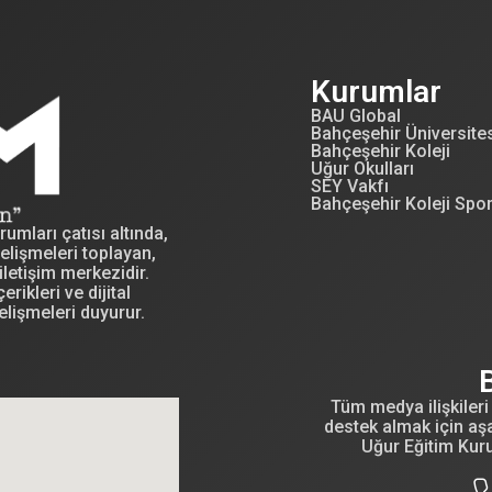
Kurumlar
BAU Global
Bahçeşehir Üniversite
Bahçeşehir Koleji
Uğur Okulları
SEY Vakfı
Bahçeşehir Koleji Spo
mları çatısı altında,
elişmeleri toplayan,
letişim merkezidir.
erikleri ve dijital
elişmeleri duyurur.
Tüm medya ilişkileri 
destek almak için aşa
Uğur Eğitim Kur