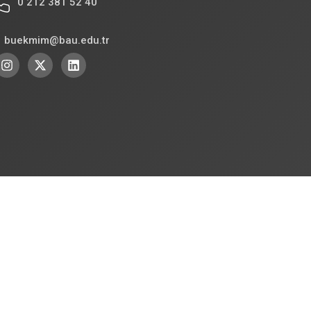
0 212 381 52 40
buekmim@bau.edu.tr